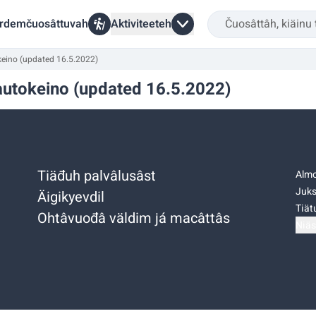
rdemčuosâttuvah
Aktiviteeteh
keino (updated 16.5.2022)
autokeino (updated 16.5.2022)
Tiäđuh palvâlusâst
Almo
Juks
Äigikyevdil
Tiätu
Ohtâvuođâ väldim já macâttâs
Niäs