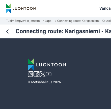
Vandâ
Tuolmâmpyeráin jotteem
Lappi
Connecting route: Karigasniemi - Kauto
Connecting route: Karigasniemi - K
©
Metsähallitus 2026