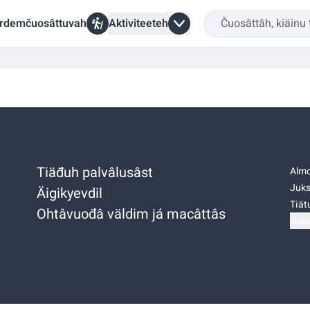
rdemčuosâttuvah
Aktiviteeteh
Tiäđuh palvâlusâst
Almo
Juks
Äigikyevdil
Tiätu
Ohtâvuođâ väldim já macâttâs
Niäs