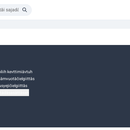
liih kevttimiävtuh
âmvuotâčielgiittâs
syejičielgiittâs
tádâsasâttâsah