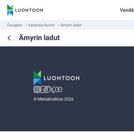
Vandâ
Čuoigâm
Varsinais-Suomi
Ämyrin ladut
Ämyrin ladut
©
Metsähallitus 2026