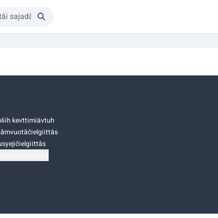
liih kevttimiävtuh
âmvuotâčielgiittâs
syejičielgiittâs
tádâsasâttâsah