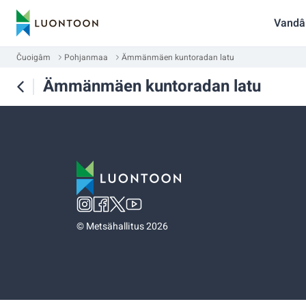
Vandâ
Čuoigâm
Pohjanmaa
Ämmänmäen kuntoradan latu
Ämmänmäen kuntoradan latu
©
Metsähallitus 2026