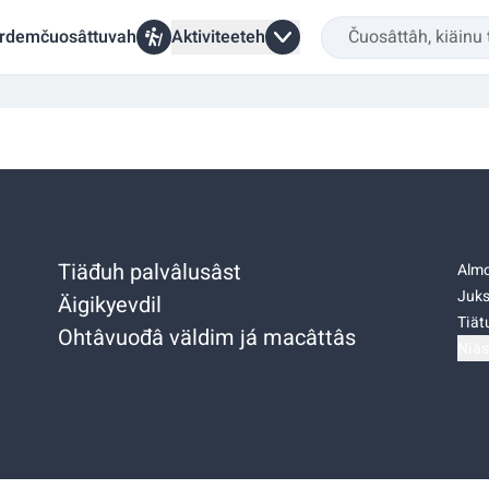
rdemčuosâttuvah
Aktiviteeteh
Tiäđuh palvâlusâst
Almo
Juks
Äigikyevdil
Tiätu
Ohtâvuođâ väldim já macâttâs
Niäs