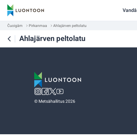
Vandâ
Čuoigâm
Pirkanmaa
Ahlajärven peltolatu
Ahlajärven peltolatu
©
Metsähallitus 2026