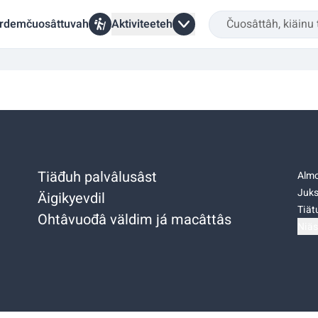
rdemčuosâttuvah
Aktiviteeteh
Tiäđuh palvâlusâst
Almo
Juks
Äigikyevdil
Tiätu
Ohtâvuođâ väldim já macâttâs
Niäs