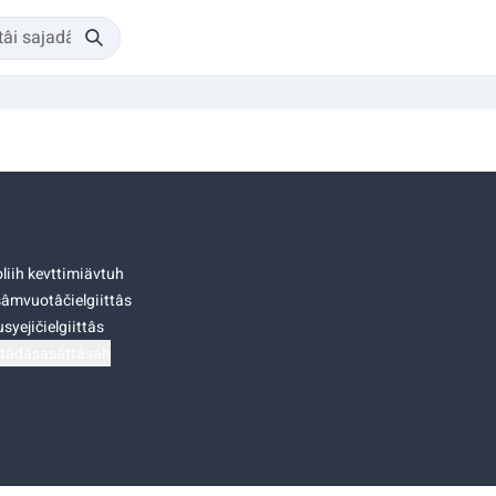
liih kevttimiävtuh
âmvuotâčielgiittâs
syejičielgiittâs
tádâsasâttâsah