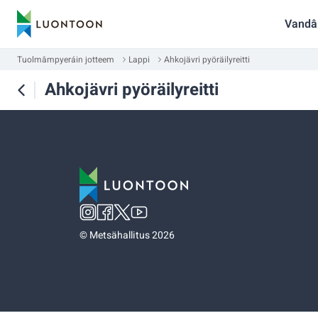
Vandâ
Tuolmâmpyeráin jotteem
Lappi
Ahkojävri pyöräilyreitti
Ahkojävri pyöräilyreitti
©
Metsähallitus 2026