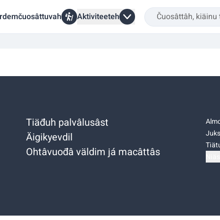
rdemčuosâttuvah
Aktiviteeteh
Tiäđuh palvâlusâst
Almo
Juks
Äigikyevdil
Tiätu
Ohtâvuođâ väldim já macâttâs
Niäs