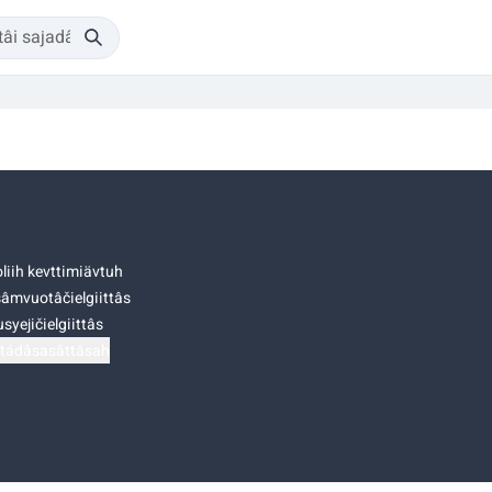
liih kevttimiävtuh
âmvuotâčielgiittâs
syejičielgiittâs
tádâsasâttâsah