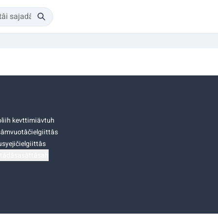
liih kevttimiävtuh
âmvuotâčielgiittâs
syejičielgiittâs
tádâsasâttâsah