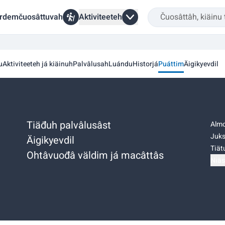
rdemčuosâttuvah
Aktiviteeteh
u
Aktiviteeteh já kiäinuh
Palvâlusah
Luándu
Historjá
Puáttim
Äigikyevdil
Tiäđuh palvâlusâst
Almo
Juks
Äigikyevdil
Tiätu
Ohtâvuođâ väldim já macâttâs
Niäs