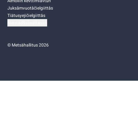
Almoliih kevttimiävtuh
Juksâmvuotâčielgiittâs
Tiätusyejičielgiittâs
Niästádâsasâttâsah
©
Metsähallitus 2026