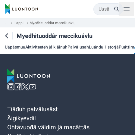
Uusâ
...
Lappi
Myeđhituoddâr meccikuávlu
Myeđhituoddâr meccikuávlu
Uápásmuu
Aktiviteeteh já kiäinuh
Palvâlusah
Luándu
Historjá
Puáttim
Tiäđuh palvâlusâst
Äigikyevdil
Ohtâvuođâ väldim já macâttâs