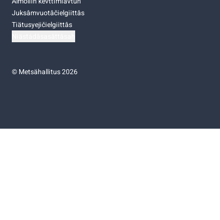
Almoliih kevttimiävtuh
Juksâmvuotâčielgiittâs
Tiätusyejičielgiittâs
Niästádâsasâttâsah
©
Metsähallitus 2026