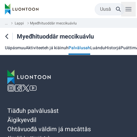
Uusâ
...
Lappi
Myeđhituoddâr meccikuávlu
Myeđhituoddâr meccikuávlu
Uápásmuu
Aktiviteeteh já kiäinuh
Palvâlusah
Luándu
Historjá
Puáttim
Tiäđuh palvâlusâst
Äigikyevdil
Ohtâvuođâ väldim já macâttâs