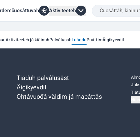
rdemčuosâttuvah
Aktiviteeteh
muu
Aktiviteeteh já kiäinuh
Palvâlusah
Luándu
Puáttim
Äigikyevdil
Tiäđuh palvâlusâst
Almo
Juks
Äigikyevdil
Tiätu
Ohtâvuođâ väldim já macâttâs
Niäs