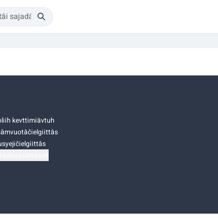
liih kevttimiävtuh
âmvuotâčielgiittâs
syejičielgiittâs
tádâsasâttâsah