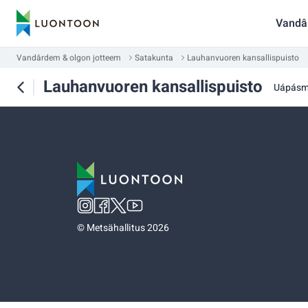
Vandâ
Vandârdem & olgon jotteem
Satakunta
Lauhanvuoren kansallispuisto
Lauhanvuoren kansallispuisto
Uápás
©
Metsähallitus 2026