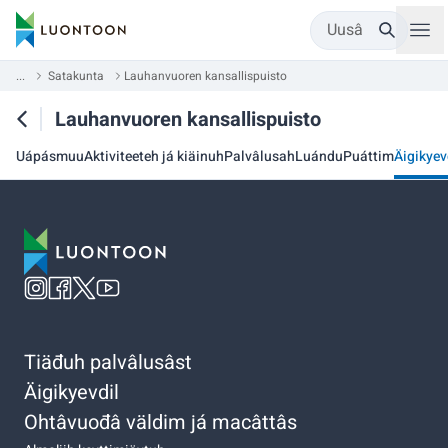
Uusâ
...
Satakunta
Lauhanvuoren kansallispuisto
Lauhanvuoren kansallispuisto
Uápásmuu
Aktiviteeteh já kiäinuh
Palvâlusah
Luándu
Puáttim
Äigikyev
Tiäđuh palvâlusâst
Äigikyevdil
Ohtâvuođâ väldim já macâttâs