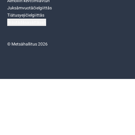
Almoliih kevttimiävtuh
Juksâmvuotâčielgiittâs
Tiätusyejičielgiittâs
Niästádâsasâttâsah
©
Metsähallitus 2026