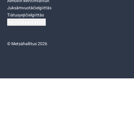
Almoliih kevttimiävtuh
Juksâmvuotâčielgiittâs
Tiätusyejičielgiittâs
Niästádâsasâttâsah
©
Metsähallitus 2026