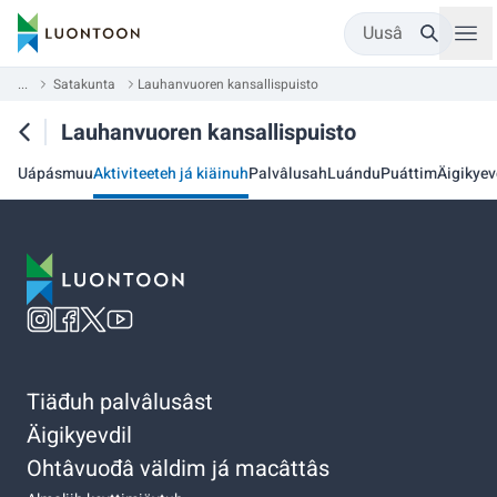
Uusâ
...
Satakunta
Lauhanvuoren kansallispuisto
Lauhanvuoren kansallispuisto
Uápásmuu
Aktiviteeteh já kiäinuh
Palvâlusah
Luándu
Puáttim
Äigikyev
Tiäđuh palvâlusâst
Äigikyevdil
Ohtâvuođâ väldim já macâttâs