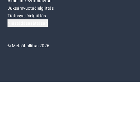
Almoliih kevttimiävtuh
Juksâmvuotâčielgiittâs
Tiätusyejičielgiittâs
Niästádâsasâttâsah
©
Metsähallitus 2026