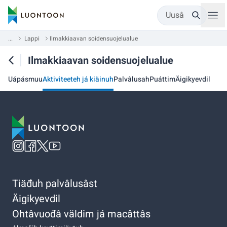
Uusâ
...
Lappi
Ilmakkiaavan soidensuojelualue
Ilmakkiaavan soidensuojelualue
Uápásmuu
Aktiviteeteh já kiäinuh
Palvâlusah
Puáttim
Äigikyevdil
Tiäđuh palvâlusâst
Äigikyevdil
Ohtâvuođâ väldim já macâttâs