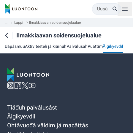
Uusâ
...
Lappi
Ilmakkiaavan soidensuojelualue
Ilmakkiaavan soidensuojelualue
Uápásmuu
Aktiviteeteh já kiäinuh
Palvâlusah
Puáttim
Äigikyevdil
Tiäđuh palvâlusâst
Äigikyevdil
Ohtâvuođâ väldim já macâttâs