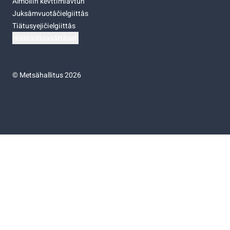
Almoliih kevttimiävtuh
Juksâmvuotâčielgiittâs
Tiätusyejičielgiittâs
Niästádâsasâttâsah
©
Metsähallitus 2026