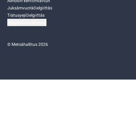
Almoliih kevttimiävtuh
Juksâmvuotâčielgiittâs
Tiätusyejičielgiittâs
Niästádâsasâttâsah
©
Metsähallitus 2026