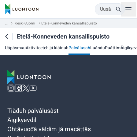
Uusâ
...
Keski-Suomi
Etelä-Konneveden kansallispuisto
Etelä-Konneveden kansallispuisto
Uápásmuu
Aktiviteeteh já kiäinuh
Palvâlusah
Luándu
Puáttim
Äigikyev
Tiäđuh palvâlusâst
Äigikyevdil
Ohtâvuođâ väldim já macâttâs