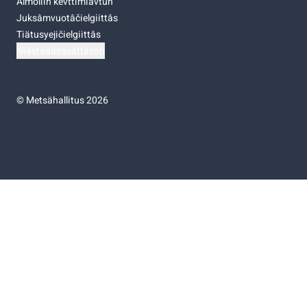
Almoliih kevttimiävtuh
Juksâmvuotâčielgiittâs
Tiätusyejičielgiittâs
Niästádâsasâttâsah
©
Metsähallitus 2026