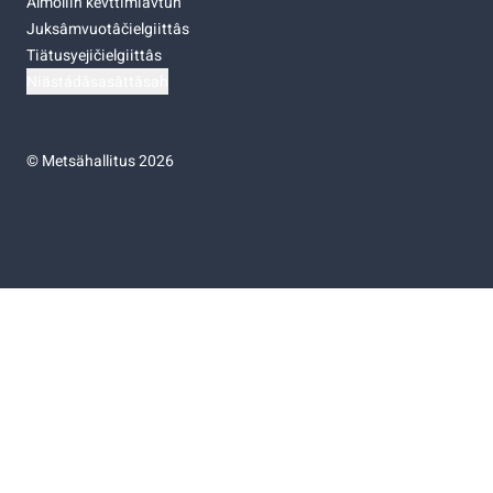
Almoliih kevttimiävtuh
Juksâmvuotâčielgiittâs
Tiätusyejičielgiittâs
Niästádâsasâttâsah
©
Metsähallitus 2026