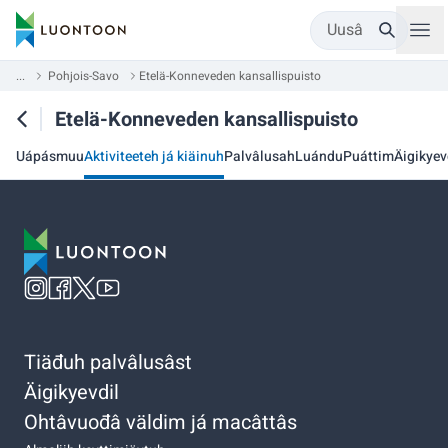
Uusâ
...
Pohjois-Savo
Etelä-Konneveden kansallispuisto
Etelä-Konneveden kansallispuisto
Uápásmuu
Aktiviteeteh já kiäinuh
Palvâlusah
Luándu
Puáttim
Äigikyev
Tiäđuh palvâlusâst
Äigikyevdil
Ohtâvuođâ väldim já macâttâs