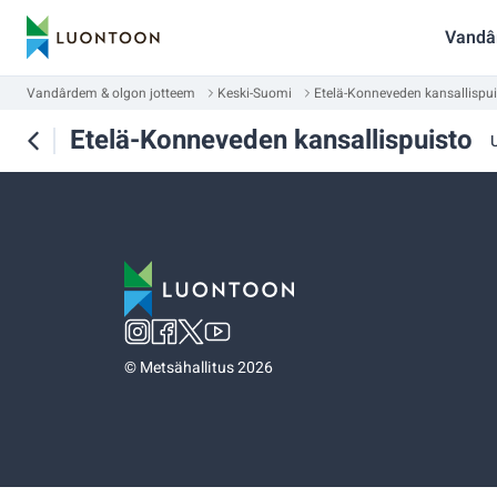
Vandâ
Vandârdem & olgon jotteem
Keski-Suomi
Etelä-Konneveden kansallispui
Etelä-Konneveden kansallispuisto
©
Metsähallitus 2026