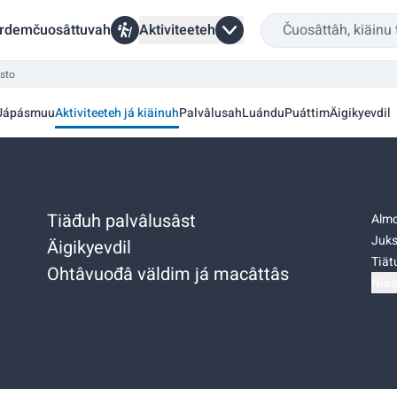
rdemčuosâttuvah
Aktiviteeteh
sto
Uápásmuu
Aktiviteeteh já kiäinuh
Palvâlusah
Luándu
Puáttim
Äigikyevdil
Tiäđuh palvâlusâst
Almo
Juks
Äigikyevdil
Tiätu
Ohtâvuođâ väldim já macâttâs
Niäs