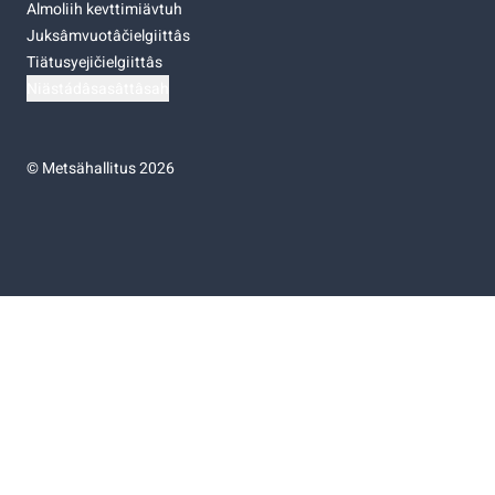
Almoliih kevttimiävtuh
Juksâmvuotâčielgiittâs
Tiätusyejičielgiittâs
Niästádâsasâttâsah
©
Metsähallitus 2026