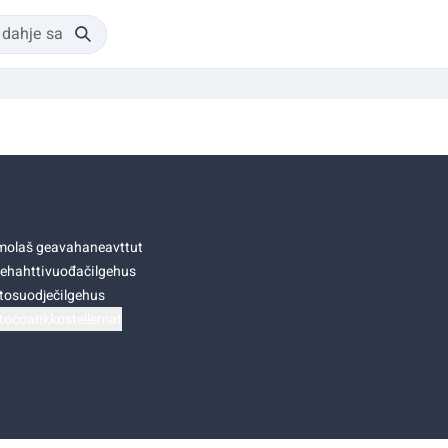
olaš geavahaneavttut
ehahttivuođačilgehus
tosuodječilgehus
točoahkkostellemat