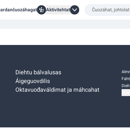
ardančuozáhagat
Aktivitehtat
Diehtu bálvalusas
Almm
Fáht
Áigeguovdilis
Dieh
Oktavuođaváldimat ja máhcahat
Dieh