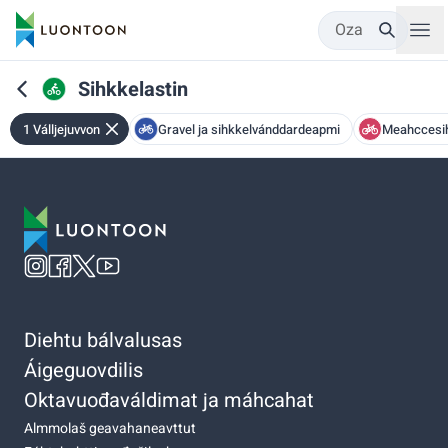
Oza
Sihkkelastin
1 Válljejuvvon
Gravel ja sihkkelvánddardeapmi
Meahccesih
Diehtu bálvalusas
Áigeguovdilis
Oktavuođaváldimat ja máhcahat
Almmolaš geavahaneavttut