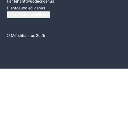
Fáhtehahttivuođačilgehus
Diehtosuodječilgehus
Diehtočoahkkostellemat
©
Metsähallitus 2026