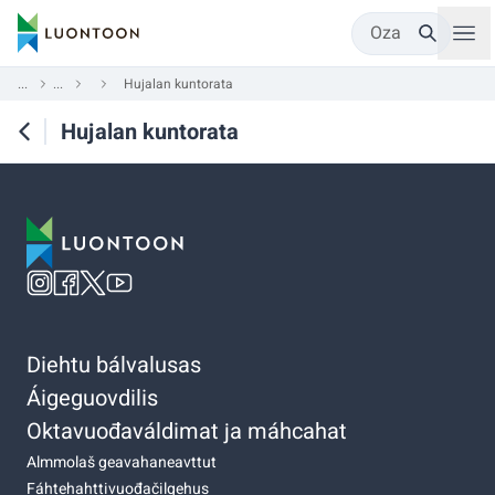
Oza
...
...
Hujalan kuntorata
Hujalan kuntorata
Diehtu bálvalusas
Áigeguovdilis
Oktavuođaváldimat ja máhcahat
Almmolaš geavahaneavttut
Fáhtehahttivuođačilgehus