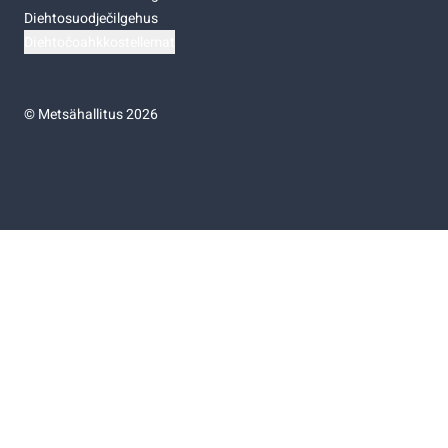
Diehtosuodječilgehus
Diehtočoahkkostellemat
©
Metsähallitus 2026