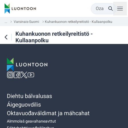
Oza
...
Varsinais-Suomi
Kuhankuonon retkeilyreitistö - Kullaanpolku
Kuhankuonon retkeilyreitistö -
Kullaanpolku
Diehtu bálvalusas
Áigeguovdilis
Oktavuođaváldimat ja máhcahat
Almmolaš geavahaneavttut