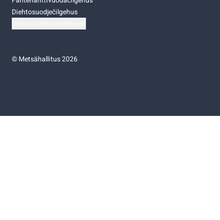
Fáhtehahttivuođačilgehus
Diehtosuodječilgehus
Diehtočoahkkostellemat
©
Metsähallitus 2026