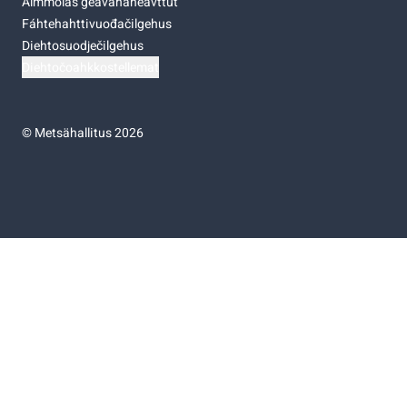
Almmolaš geavahaneavttut
Fáhtehahttivuođačilgehus
Diehtosuodječilgehus
Diehtočoahkkostellemat
©
Metsähallitus 2026