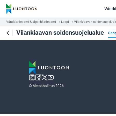
Vándd
Vánddardeapmi & olgolihkadeapmi
Lappi
Viiankiaavan soidensuojelual
Viiankiaavan soidensuojelualue
Oah
©
Metsähallitus 2026