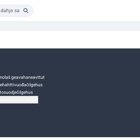
olaš geavahaneavttut
ehahttivuođačilgehus
tosuodječilgehus
točoahkkostellemat