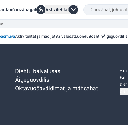
ardančuozáhagat
Aktivitehtat
ue
pásmuva
Aktivitehtat ja máđijat
Bálvalusat
Luondu
Boahtin
Áigeguovdilis
Diehtu bálvalusas
Almm
Fáht
Áigeguovdilis
Dieh
Oktavuođaváldimat ja máhcahat
Dieh