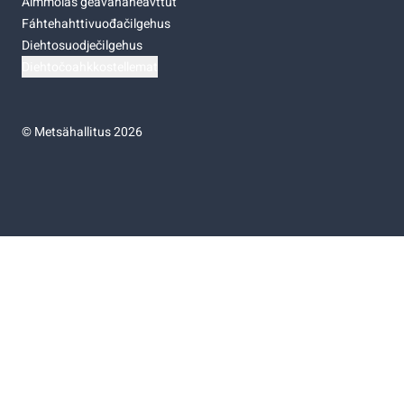
Almmolaš geavahaneavttut
Fáhtehahttivuođačilgehus
Diehtosuodječilgehus
Diehtočoahkkostellemat
©
Metsähallitus 2026