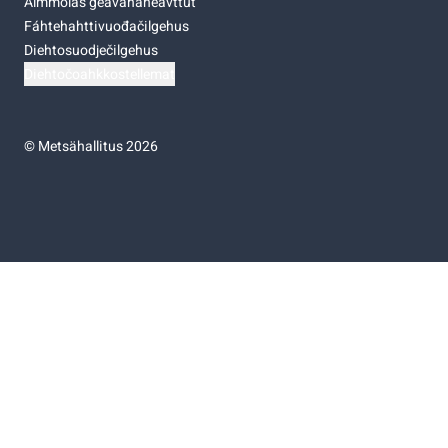
Almmolaš geavahaneavttut
Fáhtehahttivuođačilgehus
Diehtosuodječilgehus
Diehtočoahkkostellemat
©
Metsähallitus 2026