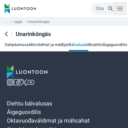
Oza
...
Lappi
Unarinköngäs
Unarinköngäs
Oahpásmuva
Aktivitehtat ja máđijat
Bálvalusat
Boahtin
Áigeguovdilis
Diehtu bálvalusas
Áigeguovdilis
Oktavuođaváldimat ja máhcahat