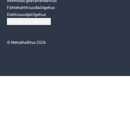
Almmolaš geavahaneavttut
Fáhtehahttivuođačilgehus
Diehtosuodječilgehus
Diehtočoahkkostellemat
©
Metsähallitus 2026