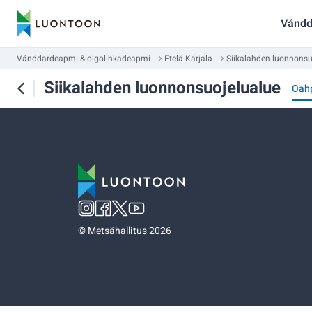
Vándd
Vánddardeapmi & olgolihkadeapmi
Etelä-Karjala
Siikalahden luonnonsu
Siikalahden luonnonsuojelualue
Oah
©
Metsähallitus 2026