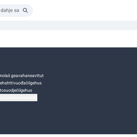
olaš geavahaneavttut
ehahttivuođačilgehus
tosuodječilgehus
točoahkkostellemat