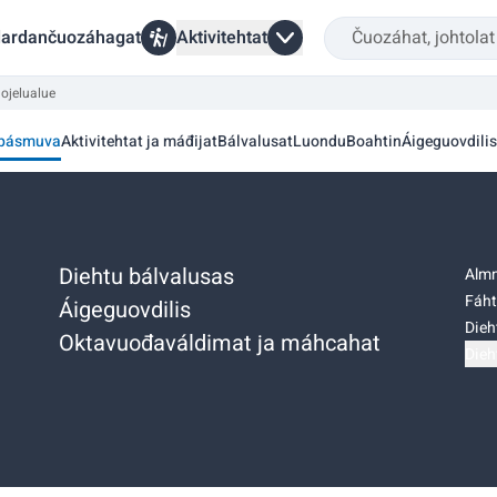
ardančuozáhagat
Aktivitehtat
ojelualue
pásmuva
Aktivitehtat ja máđijat
Bálvalusat
Luondu
Boahtin
Áigeguovdilis
Diehtu bálvalusas
Almm
Fáht
Áigeguovdilis
Dieh
Oktavuođaváldimat ja máhcahat
Dieh