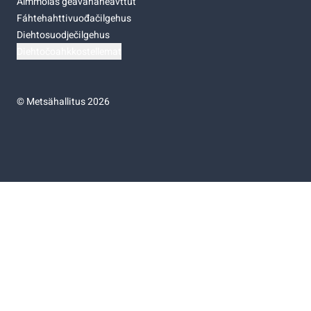
Almmolaš geavahaneavttut
Fáhtehahttivuođačilgehus
Diehtosuodječilgehus
Diehtočoahkkostellemat
©
Metsähallitus 2026