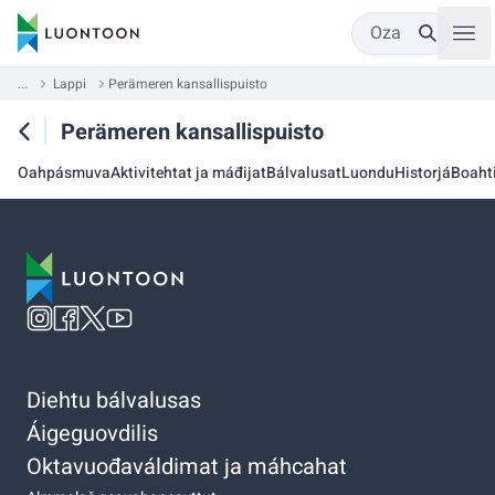
Oza
...
Lappi
Perämeren kansallispuisto
Perämeren kansallispuisto
Oahpásmuva
Aktivitehtat ja máđijat
Bálvalusat
Luondu
Historjá
Boaht
Diehtu bálvalusas
Áigeguovdilis
Oktavuođaváldimat ja máhcahat