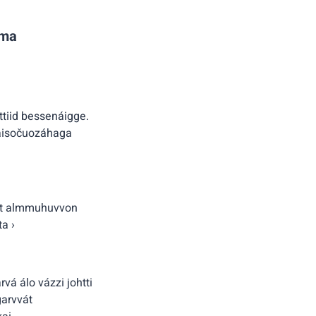
ama
ttiid bessenáigge.
eaisočuozáhaga
leat almmuhuvvon
a ›
rvá álo vázzi johtti
garvvát