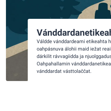
Vánddardanetikea
Váldde vánddardeami etikeahta h
oahpásnuva álohii maid iežat re
dárkilit rávvagiidda ja njuolggadu
Oahpahallamin vánddardanetikea
vánddardat vásttolaččat.