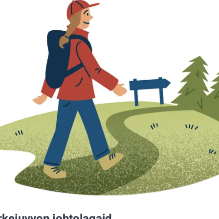
rkejuvvon johtolagaid