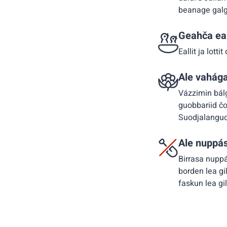
beanage galgá
Geahča eal
Eallit ja lott
Ale vahága
Vázzimin bálg
guobbariid čo
Suodjalanguov
Ale nuppás
Birrasa nupp
borden lea g
faskun lea gi