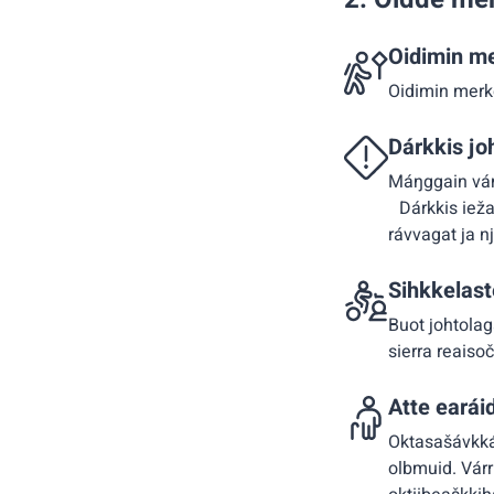
Oidimin me
Oidimin merk
Dárkkis jo
Máŋggain vánd
Dárkkis ieža
rávvagat ja n
Sihkkelast
Buot johtolag
sierra reaiso
Atte earái
Oktasašávkkás
olbmuid. Vár