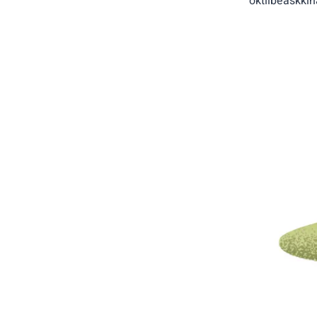
oktiibeaškkih