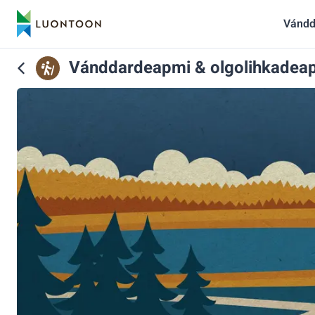
Vándd
Vánddardeapmi & olgolihkadea