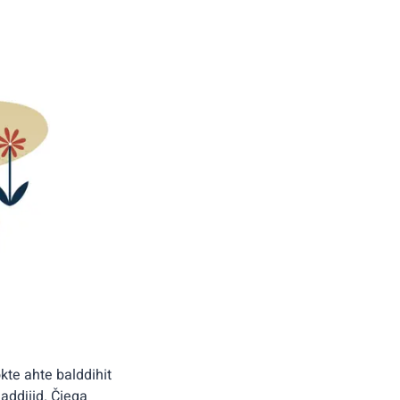
kte ahte balddihit
addjiid. Čiega