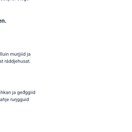
en.
uin murjjiid ja
at ráddjehusat.
hkan ja geđggiid
dahje ruŋgguid