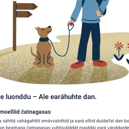
e luonddu – Ale earáhuhte dan.
moelliid čatnagasas
sáhttá vahágahttit smávvalottiid ja eará elliid duššefal dan bo
min beatnaga čatnagasas vuhtiiválddát maiddái eará vánddarde