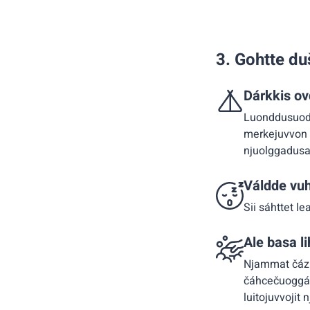
3. Gohtte du
Dárkkis ov
Luonddusuodj
merkejuvvon t
njuolggadusat
Váldde vuht
Sii sáhttet l
Ale basa l
Njammat čázi
čáhcečuoggáin
luitojuvvojit 