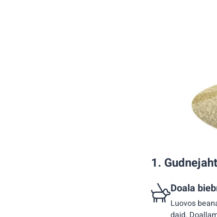
1. Gudnejaht
Doala bieb
Luovos beana 
daid. Doalla