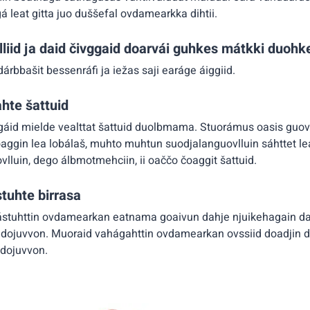
 leat gitta juo duššefal ovdamearkka dihtii.
liid ja daid čivggaid doarvái guhkes mátkki duohk
it dárbbašit bessenráfi ja iežas saji earáge áiggiid.
hte šattuid
áid mielde vealttat šattuid duolbmama. Stuorámus oasis guovll
aggin lea lobálaš, muhto muhtun suodjalanguovlluin sáhttet le
lluin, dego álbmotmehciin, ii oaččo čoaggit šattuid.
tuhte birrasa
ástuhttin ovdamearkan eatnama goaivun dahje njuikehagain da
ildojuvvon. Muoraid vahágahttin ovdamearkan ovssiid doadjin 
ldojuvvon.