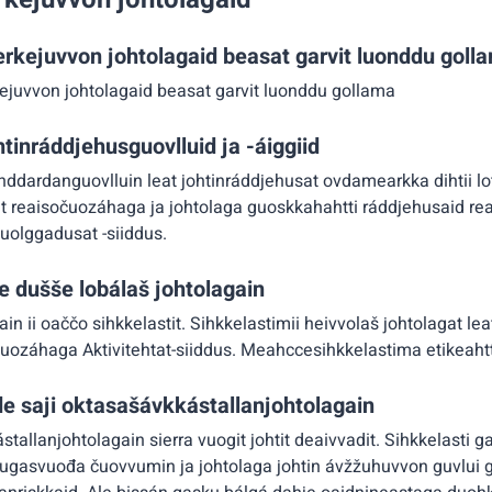
rkejuvvon johtolagaid beasat garvit luonddu goll
ejuvvon johtolagaid beasat garvit luonddu gollama
htinráddjehusguovlluid ja -áiggiid
dardanguovlluin leat johtinráddjehusat ovdamearkka dihtii lo
t reaisočuozáhaga ja johtolaga guoskkahahtti ráddjehusaid r
juolggadusat -siiddus.
e dušše lobálaš johtolagain
ain ii oaččo sihkkelastit. Sihkkelastimii heivvolaš johtolagat 
čuozáhaga Aktivitehtat-siiddus. Meahccesihkkelastima etikeahtt
de saji oktasašávkkástallanjohtolagain
tallanjohtolagain sierra vuogit johtit deaivvadit. Sihkkelasti ga
rugasvuođa čuovvumin ja johtolaga johtin ávžžuhuvvon guvlui 