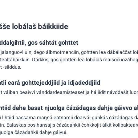
šše lobálaš báikkiide
ddalgihtii, gos sáhtát gohttet
alanguovlluin, dego álbmotmehciin, gohtten lea dábálaččat lob
ealtábáikkiin. Dárkkis, gos gohtten lea lobálaš reaisočuozáhag
 -siiddus.
ii eará gohttejeddjiid ja idjadeddjiid
eat váiban beaivvi vánddardeamisteaset ja háliidit návddašit luo
ihtiid dehe basat njuolga čázádagas dahje gáivvo a
 lihtiid bassama maŋŋá eatnamii doarvái guhkás čázádagas d
. Ealaskas bosihansajis čázádahkii čohkkojit álkit kolibakteara
njuolga čázádahkii dahje gáivui.