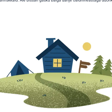
anriskkaid. Ale bissán gasku bálgá dahje oaidnineastaga duohk