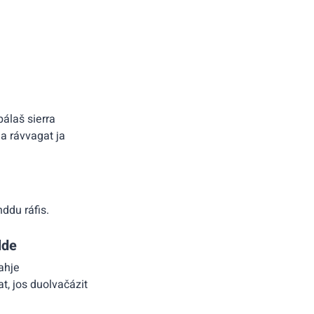
álaš sierra
a rávvagat ja
nddu ráfis.
lde
ahje
t, jos duolvačázit