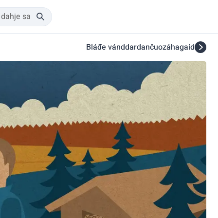
Bláđe vánddardančuozáhagaid