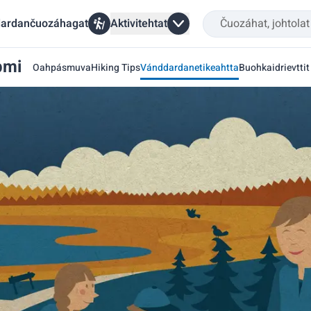
ardančuozáhagat
Aktivitehtat
pmi
Oahpásmuva
Hiking Tips
Vánddardanetikeahtta
Buohkaidrievttit