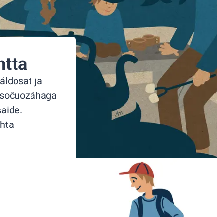
htta
áldosat ja
aisočuozáhaga
saide.
hta