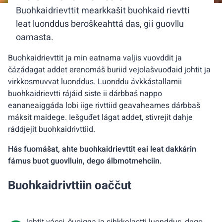
Buohkaidrievttit mearkkašit buohkaid rievtti
leat luonddus beroškeahttá das, gii guovllu
oamasta.
Buohkaidrievttit ja min eatnama valjis vuovddit ja
čázádagat addet erenomáš buriid vejolašvuođaid johtit ja
virkkosmuvvat luonddus. Luonddu ávkkástallamii
buohkaidrievtti rájáid siste ii dárbbaš nappo
eananeaiggáda lobi iige rivttiid geavaheames dárbbaš
máksit maidege. Iešguđet lágat addet, stivrejit dahje
ráddjejit buohkaidrivttiid.
Hás fuomášat, ahte buohkaidrievttit eai leat dakkárin
fámus buot guovlluin, dego álbmotmehciin.
Buohkaidrivttiin oaččut