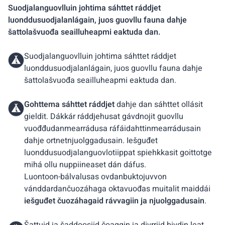
Suodjalanguovlluin johtima sáhttet ráddjet
luonddusuodjalanlágain, juos guovllu fauna dahje
šattolašvuođa seailluheapmi eaktuda dan.
Suodjalanguovlluin johtima sáhttet ráddjet
luonddusuodjalanlágain, juos guovllu fauna dahje
šattolašvuođa seailluheapmi eaktuda dan.
Gohttema sáhttet ráddjet
dahje dan sáhttet ollásit
gieldit. Dákkár ráddjehusat gávdnojit guovllu
vuođđudanmearrádusa ráfáidahttinmearrádusain
dahje ortnetnjuolggadusain. Iešguđet
luonddusuodjalanguovlotiippat spiehkkasit goittotge
mihá ollu nuppiineaset dán dáfus.
Luontoon-bálvalusas ovdanbuktojuvvon
vánddardančuozáhaga oktavuođas muitalit maiddái
iešguđet čuozáhagaid rávvagiin ja njuolggadusain
.