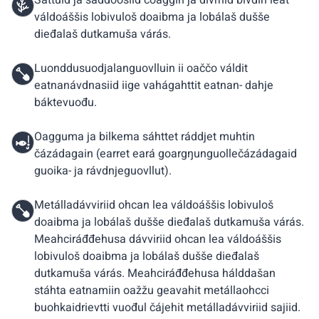
Šattuid ja šaddoosiid čoaggin ja divrriid bivdin leat
váldoáššis lobivuloš doaibma ja lobálaš dušše
dieđalaš dutkamuša várás.
Luonddusuodjalanguovlluin ii oaččo váldit
eatnanávdnasiid iige vahágahttit eatnan- dahje
báktevuođu.
Oagguma ja bilkema sáhttet ráddjet muhtin
čázádagain (earret eará goargŋunguollečázádagaid
guoika- ja rávdnjeguovllut).
Metálladávviriid ohcan lea váldoáššis lobivuloš
doaibma ja lobálaš dušše dieđalaš dutkamuša várás.
Meahciráđđehusa dávviriid ohcan lea váldoáššis
lobivuloš doaibma ja lobálaš dušše dieđalaš
dutkamuša várás. Meahciráđđehusa hálddašan
stáhta eatnamiin oažžu geavahit metállaohcci
buohkaidrievtti vuođul čájehit metálladávviriid sajiid.