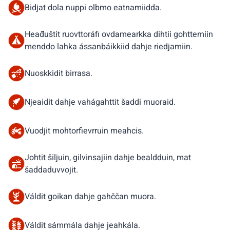
Bidjat dola nuppi olbmo eatnamiidda.
Heađuštit ruovttoráfi ovdamearkka dihtii gohttemiin
menddo lahka ássanbáikkiid dahje riedjamiin.
Nuoskkidit birrasa.
Njeaidit dahje vahágahttit šaddi muoraid.
Vuodjit mohtorfievrruin meahcis.
Johtit šiljuin, gilvinsajiin dahje bealdduin, mat
šaddaduvvojit.
Váldit goikan dahje gahččan muora.
Váldit sámmála dahje jeahkála.