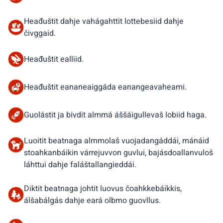
Heađuštit dahje vahágahttit lottebesiid dahje
čivggaid.
Heađuštit ealliid.
Heađuštit eananeaiggáda eanangeavaheami.
Guolástit ja bivdit almmá áššáigullevaš lobiid haga.
Luoitit beatnaga almmolaš vuojadangáddái, mánáid
stoahkanbáikin várrejuvvon guvlui, bajásdoallanvuloš
láhttui dahje faláštallangieddái.
Diktit beatnaga johtit luovus čoahkkebáikkis,
álšabálgás dahje eará olbmo guovllus.