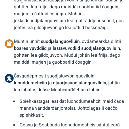
dávjjimusat leat ráddjejuvvon mange láhkai. Johtin ja
gohtten lea friija, dego maiddái guobbariid čoaggin,
murjen ja šattuid čoaggin. Muhtin
jekkiidsuodjalanguovlluin leat gal ráddjehusoasit, gos
johtin lea gildojuvvon go lea lottiid bessenáigi.
Muhtin unnit
suodjalanguovlluin
, ovdamearkka dihtii
boares vuvddiid
ja
lastavuvddiid suodjalanguovlluin
,
gohtten lea gildojuvvon. Muđui johtin lea friija, dego
maiddái murjen ja guobbariid čoaggin.
Čavgadepmosit suodjaluvvon guovlluin,
luonddumehciin
ja
njuorjosuodjalanguovlluin
, johtin
lea lobálaš dušše Meahciráđđehusa lobiin.
Spiehkastagat leat dat luonddumeahcit, maid čađa
manná vánddardanjohtolat. Johtolagas ii oaččo
spiehkkasit.
Geavu ja Soabbada luonddumeahcis sáhttá eará