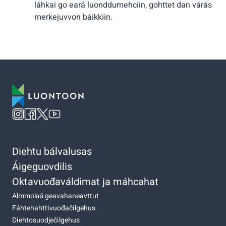
láhkai go eará luonddumehciin, gohttet dan várás
merkejuvvon báikkiin.
Diehtu bálvalusas
Áigeguovdilis
Oktavuođaváldimat ja máhcahat
Almmolaš geavahaneavttut
Fáhtehahttivuođačilgehus
Diehtosuodječilgehus