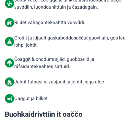
Johtit vácci, čuoigga ja sihkkelastti luonddus, dego
vuvddiin, luondduniittuin ja čázádagain.
Riidet vahágahtekeahttá vuovddi.
Orodit ja idjadit gaskaboddosaččat guovlluin, gos lea
lohpi johtit.
Čoaggit luonddumurjjiid, guobbariid ja
ráfáidahtekeahtes šattuid.
Johtit fatnasiin, vuojadit ja johtit jieŋa alde.
Oaggut ja bilket.
Buohkaidrivttiin it oaččo