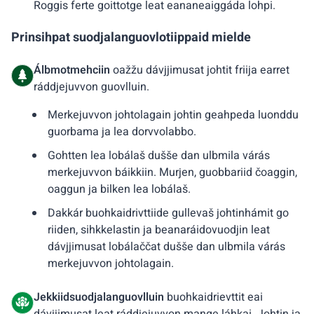
Roggis ferte goittotge leat eananeaiggáda lohpi.
Prinsihpat suodjalanguovlotiippaid mielde
Álbmotmehciin
oažžu dávjjimusat johtit friija earret
ráddjejuvvon guovlluin.
Merkejuvvon johtolagain johtin geahpeda luonddu
guorbama ja lea dorvvolabbo.
Gohtten lea lobálaš dušše dan ulbmila várás
merkejuvvon báikkiin. Murjen, guobbariid čoaggin,
oaggun ja bilken lea lobálaš.
Dakkár buohkaidrivttiide gullevaš johtinhámit go
riiden, sihkkelastin ja beanaráidovuodjin leat
dávjjimusat lobálaččat dušše dan ulbmila várás
merkejuvvon johtolagain.
Jekkiidsuodjalanguovlluin
buohkaidrievttit eai