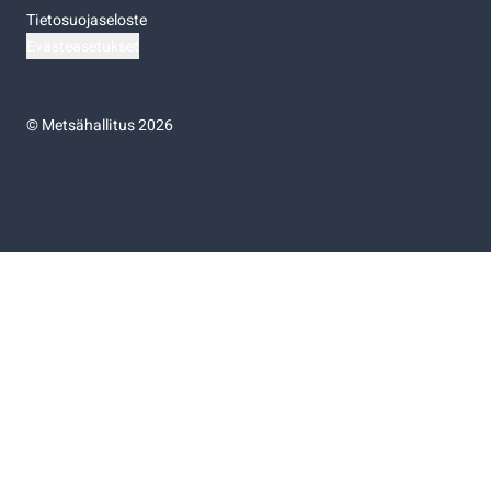
Tietosuojaseloste
Evästeasetukset
©
Metsähallitus 2026