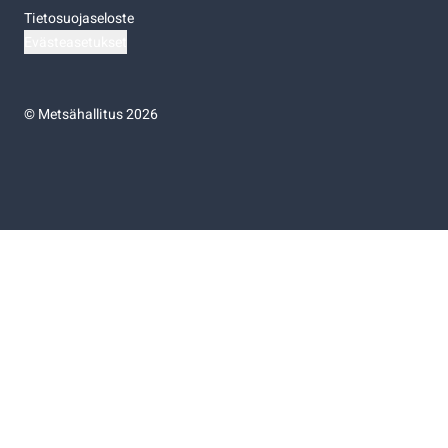
Tietosuojaseloste
Evästeasetukset
©
Metsähallitus 2026