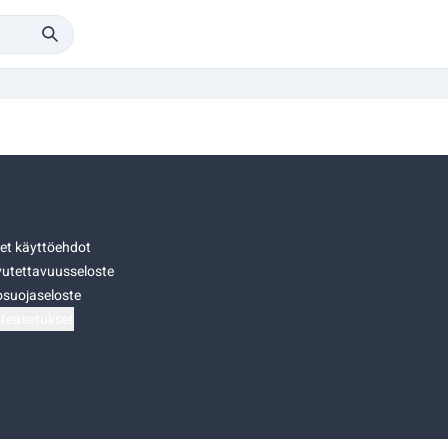
set käyttöehdot
utettavuusseloste
osuojaseloste
teasetukset