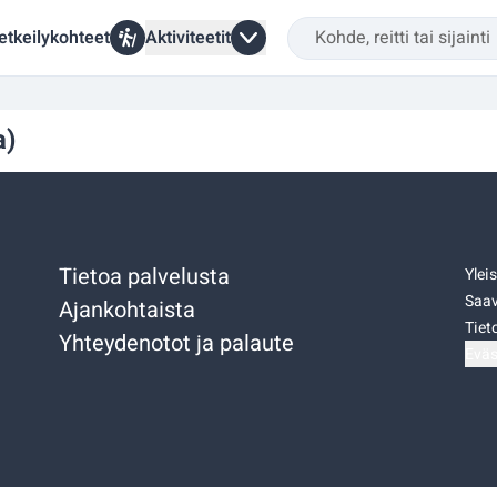
etkeilykohteet
Aktiviteetit
a)
Tietoa palvelusta
Ylei
Saav
Ajankohtaista
Tiet
Yhteydenotot ja palaute
Eväs