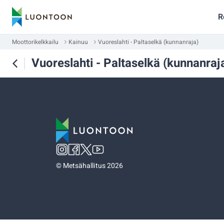
R
Moottorikelkkailu
Kainuu
Vuoreslahti - Paltaselkä (kunnanraja)
Vuoreslahti - Paltaselkä (kunnanraj
©
Metsähallitus 2026