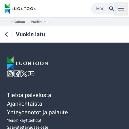
Hae
...
Kainuu
Vuokin latu
Vuokin latu
Tietoa palvelusta
Ajankohtaista
Yhteydenotot ja palaute
Yleiset käyttöehdot
Saavutettavuusseloste