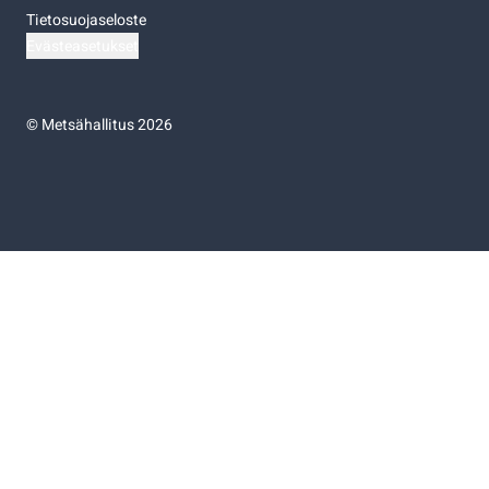
Tietosuojaseloste
Evästeasetukset
©
Metsähallitus 2026