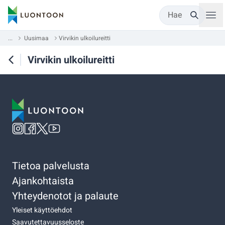
Hae
...
Uusimaa
Virvikin ulkoilureitti
Virvikin ulkoilureitti
Tietoa palvelusta
Ajankohtaista
Yhteydenotot ja palaute
Yleiset käyttöehdot
Saavutettavuusseloste