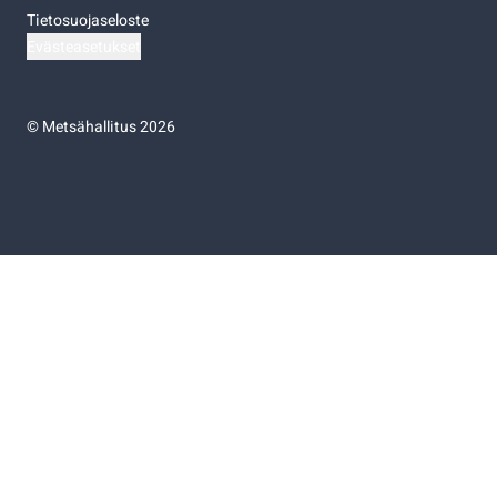
Tietosuojaseloste
Evästeasetukset
©
Metsähallitus 2026