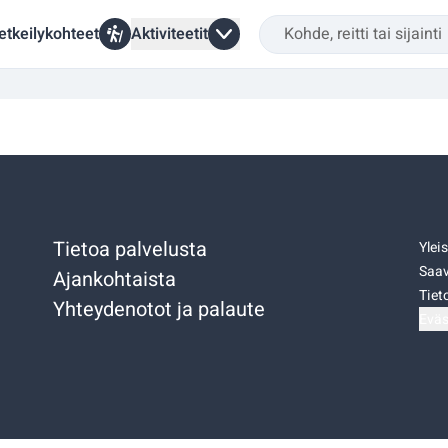
etkeilykohteet
Aktiviteetit
Tietoa palvelusta
Ylei
Saav
Ajankohtaista
Tiet
Yhteydenotot ja palaute
Eväs