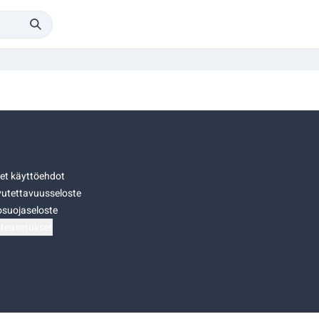
set käyttöehdot
utettavuusseloste
osuojaseloste
teasetukset