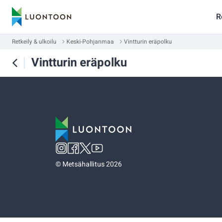
R
Retkeily & ulkoilu
Keski-Pohjanmaa
Vintturin eräpolku
Vintturin eräpolku
©
Metsähallitus 2026