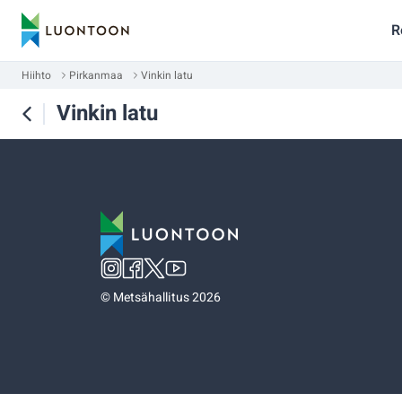
R
Hiihto
Pirkanmaa
Vinkin latu
Vinkin latu
©
Metsähallitus 2026