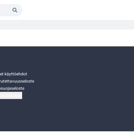
set käyttöehdot
utettavuusseloste
osuojaseloste
teasetukset