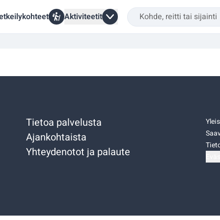
etkeilykohteet
Aktiviteetit
Tietoa palvelusta
Ylei
Saav
Ajankohtaista
Tiet
Yhteydenotot ja palaute
Eväs