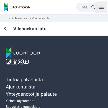
Hae
...
Pohjanmaa
Vilobackan latu
Vilobackan latu
Tietoa palvelusta
Ajankohtaista
Yhteydenotot ja palaute
Yleiset käyttöehdot
Saavutettavuusseloste