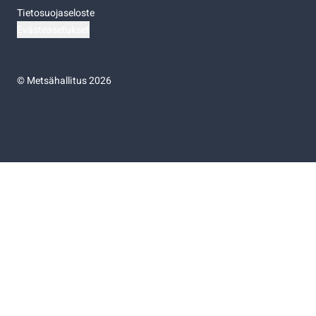
Tietosuojaseloste
Evästeasetukset
©
Metsähallitus 2026