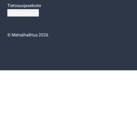
Tietosuojaseloste
Evästeasetukset
©
Metsähallitus 2026