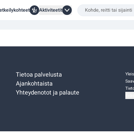
etkeilykohteet
Aktiviteetit
Tietoa palvelusta
Ylei
Saav
Ajankohtaista
Tiet
Yhteydenotot ja palaute
Eväs