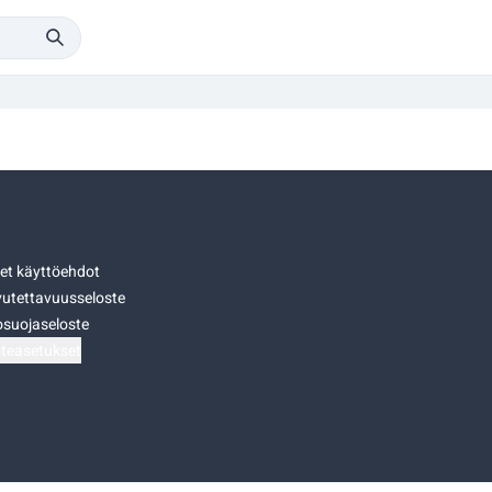
set käyttöehdot
utettavuusseloste
osuojaseloste
teasetukset