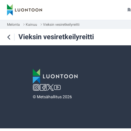
R
Melonta
Kainuu
Vieksin vesiretkeilyreitti
Vieksin vesiretkeilyreitti
©
Metsähallitus 2026