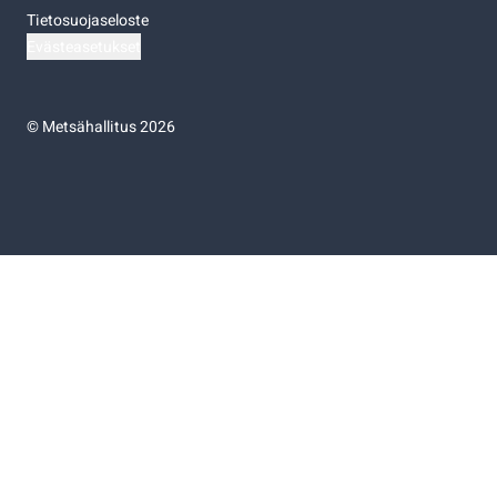
Tietosuojaseloste
Evästeasetukset
©
Metsähallitus 2026