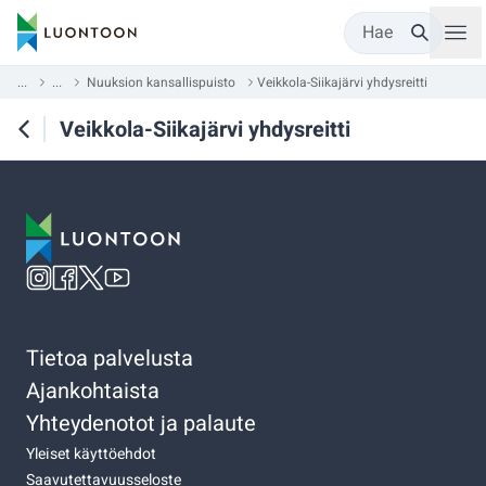
Hae
...
...
Nuuksion kansallispuisto
Veikkola-Siikajärvi yhdysreitti
Veikkola-Siikajärvi yhdysreitti
Tietoa palvelusta
Ajankohtaista
Yhteydenotot ja palaute
Yleiset käyttöehdot
Saavutettavuusseloste