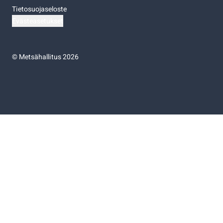
Tietosuojaseloste
Evästeasetukset
©
Metsähallitus 2026