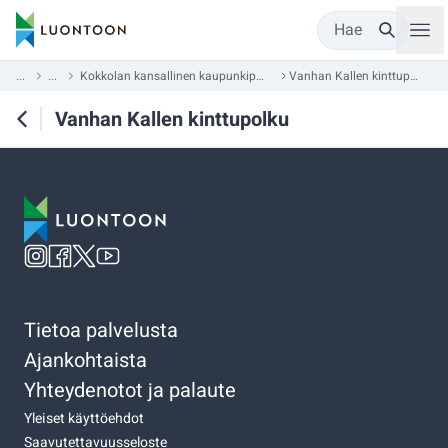
Hae
...
...
Kokkolan kansallinen kaupunkipuisto
Vanhan Kallen kinttupolku
Vanhan Kallen kinttupolku
Tietoa palvelusta
Ajankohtaista
Yhteydenotot ja palaute
Yleiset käyttöehdot
Saavutettavuusseloste