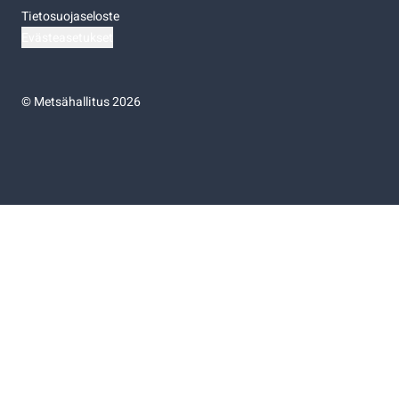
Tietosuojaseloste
Evästeasetukset
©
Metsähallitus 2026