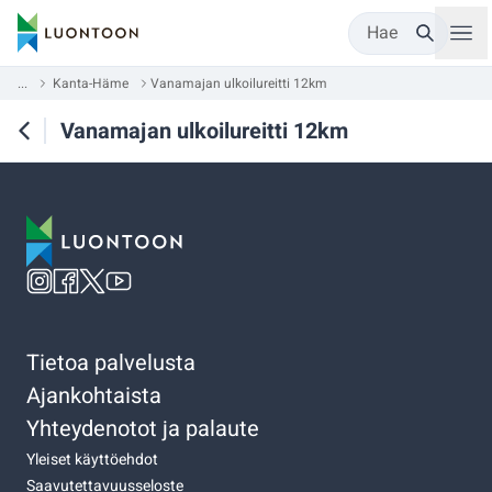
Hae
...
Kanta-Häme
Vanamajan ulkoilureitti 12km
Vanamajan ulkoilureitti 12km
Tietoa palvelusta
Ajankohtaista
Yhteydenotot ja palaute
Yleiset käyttöehdot
Saavutettavuusseloste