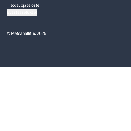
Tietosuojaseloste
Evästeasetukset
©
Metsähallitus 2026