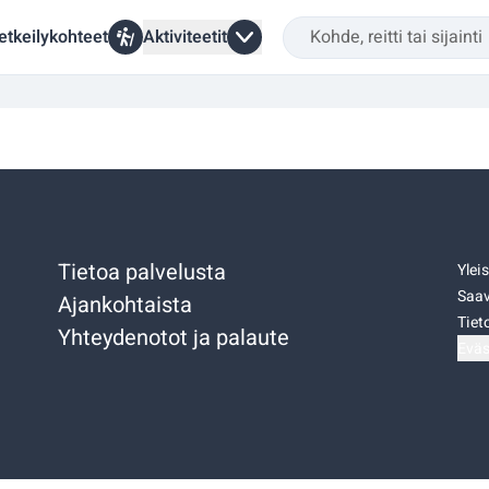
etkeilykohteet
Aktiviteetit
Tietoa palvelusta
Ylei
Saav
Ajankohtaista
Tiet
Yhteydenotot ja palaute
Eväs