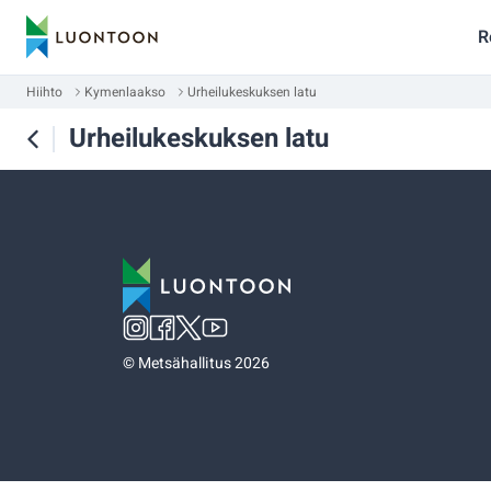
R
Hiihto
Kymenlaakso
Urheilukeskuksen latu
Urheilukeskuksen latu
©
Metsähallitus 2026