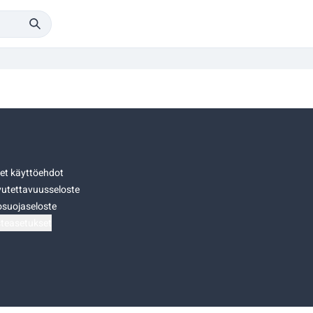
set käyttöehdot
utettavuusseloste
osuojaseloste
teasetukset