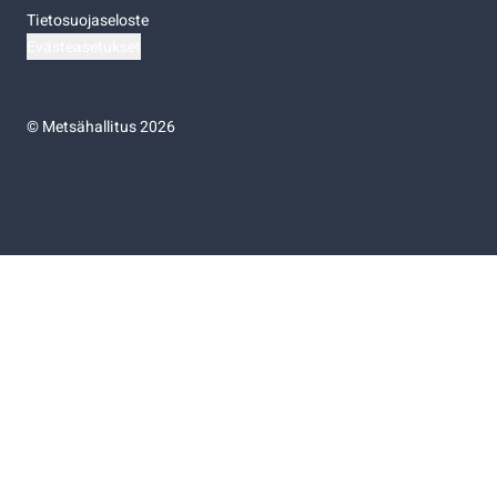
Tietosuojaseloste
Evästeasetukset
©
Metsähallitus 2026