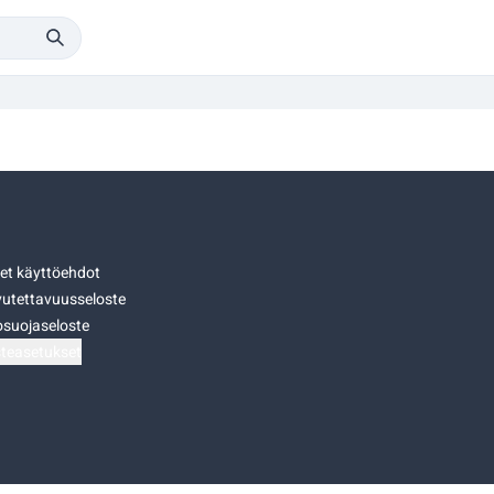
set käyttöehdot
utettavuusseloste
osuojaseloste
teasetukset