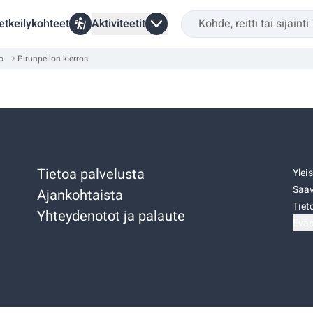
etkeilykohteet
Aktiviteetit
o
Pirunpellon kierros
Tietoa palvelusta
Ylei
Saav
Ajankohtaista
Tiet
Yhteydenotot ja palaute
Eväs