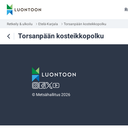
R
Retkeily & ulkoilu
Etelä-Karjala
Torsanpään kosteikkopolku
Torsanpään kosteikkopolku
©
Metsähallitus 2026