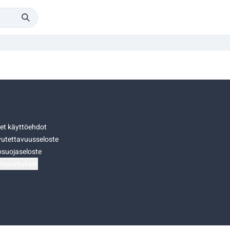
set käyttöehdot
utettavuusseloste
osuojaseloste
teasetukset