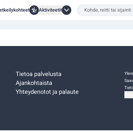
etkeilykohteet
Aktiviteetit
Tietoa palvelusta
Ylei
Saav
Ajankohtaista
Tiet
Yhteydenotot ja palaute
Eväs