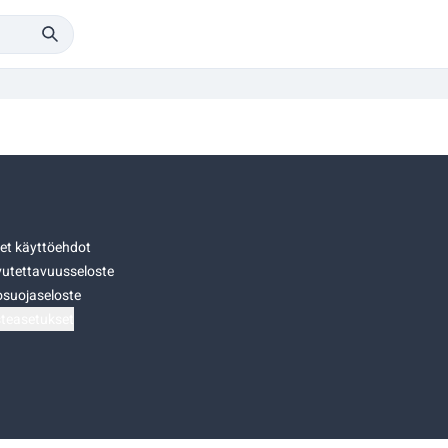
set käyttöehdot
utettavuusseloste
osuojaseloste
teasetukset