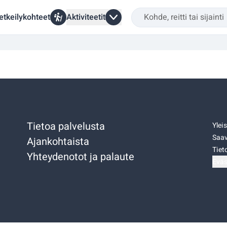
etkeilykohteet
Aktiviteetit
Tietoa palvelusta
Ylei
Saav
Ajankohtaista
Tiet
Yhteydenotot ja palaute
Eväs